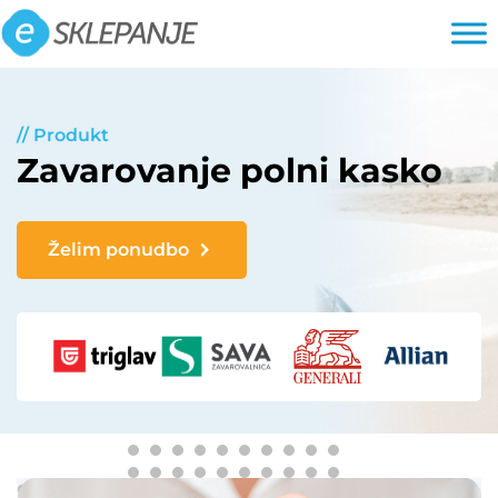
Preskoči
na
vsebino
// Produkt
Zavarovanje polni kasko
Želim ponudbo