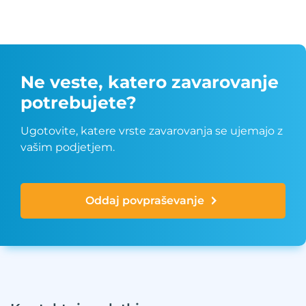
Ne veste, katero zavarovanje
potrebujete?
Ugotovite, katere vrste zavarovanja se ujemajo z
vašim podjetjem.
Oddaj povpraševanje